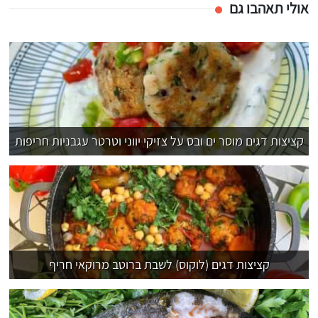
אולי תאהבו גם
קציצות דגים מוסר ים ובס על צזיקי יווני וטרטר עגבניות חריפות
קציצות דגים (לוקוס) לשבת ברוטב מרוקאי חריף