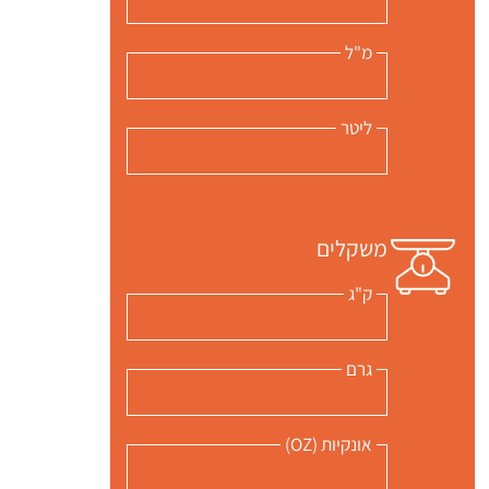
מ"ל
ליטר
משקלים
ק"ג
גרם
אונקיות (OZ)
 שלי "פודיק" כמנויים עוד היום!