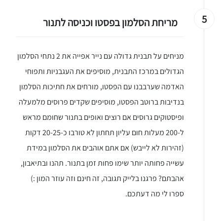
5
מריחת הסלמון בפסטו וכניסה לתנור
מניחים על תבנית גדולה עם נייר אפייה את 2 נתחי הסלמון
הגדולים במרכז התבנית, מוסיפים את העגבניות ותפוחי
האדמה שערבבנו עם הפסטו, מורחים את חתיכות הסלמון
בנדיבות ברוטב הפסטו, מוסיפים שקדים פרוסים מלמעלה
ופיסטוקים גרוסים אם רוצים ואופים בתנור שחומם מראש
ל-200 מעלות חום עליון תחתון לא טורבו כ-20-25 דקות
(זהירות לא לייבש) אם אתם אוהבים את הסלמון במידת
עשייה פחותה יותר שימו פחות זמן בתנור. תהנו ובתיאבון,
אהבתם? פרגנו בלייק תגובה, זה חינם וזה עוזר המון :)
ספרו לי מה דעתכם.
יגו אותי באינסטגרם
הכנתם מתכון שלי? חפשו "Shahar_Hen_Hayokra" באינסטגרם עקבו אחריי עוד היום ותעלו את המתכון שהכנתם לסטורי ואני