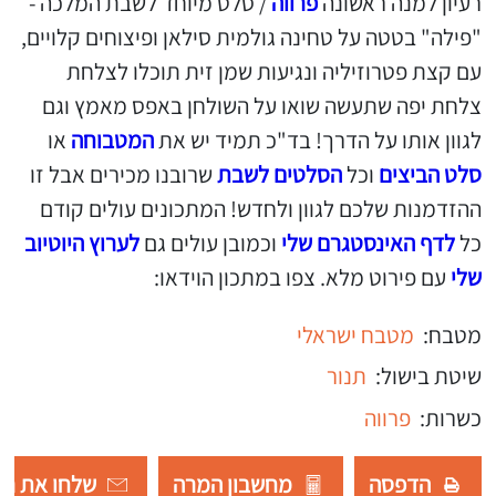
רעיון למנה ראשונה
פרווה
/ סלט מיוחד לשבת המלכה -
"פילה" בטטה על טחינה גולמית סילאן ופיצוחים קלויים,
עם קצת פטרוזיליה ונגיעות שמן זית תוכלו לצלחת
צלחת יפה שתעשה שואו על השולחן באפס מאמץ וגם
לגוון אותו על הדרך! בד"כ תמיד יש את
המטבוחה
או
סלט הביצים
וכל
הסלטים לשבת
שרובנו מכירים אבל זו
ההזדמנות שלכם לגוון ולחדש! המתכונים עולים קודם
כל
לדף האינסטגרם שלי
וכמובן עולים גם
לערוץ היוטיוב
שלי
עם פירוט מלא. צפו במתכון הוידאו:
מטבח:
מטבח ישראלי
שיטת בישול:
תנור
כשרות:
פרווה
הדפסה
מחשבון המרה
שלחו את רש