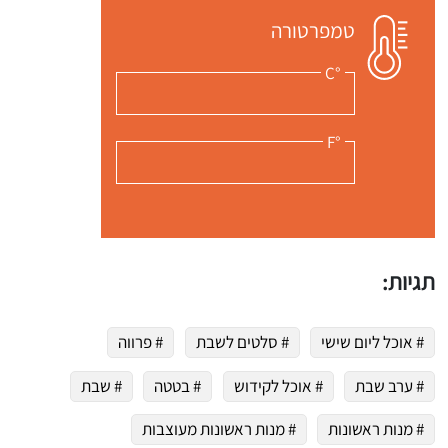
טמפרטורה
°C
°F
תגיות:
 שלי "פודיק" כמנויים עוד היום!
י כמנויים ותלחצו על הפעמון תקבלו התראה לטלפון הנייד ברגע שעולה מתכון חדש לערוץ,
# אוכל ליום שישי
# סלטים לשבת
# פרווה
# ערב שבת
# אוכל לקידוש
# בטטה
# שבת
# מנות ראשונות
# מנות ראשונות מעוצבות