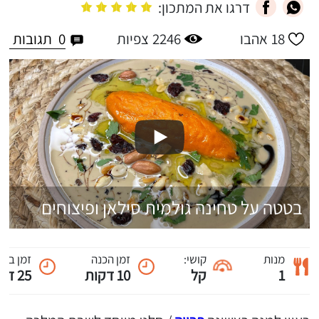
דרגו את המתכון:
0
תגובות
18
אהבו
2246
צפיות
בטטה על טחינה גולמית סילאן ופיצוחים
מנות
קושי:
זמן הכנה
זמן ביש
1
קל
10 דקות
25 דקות