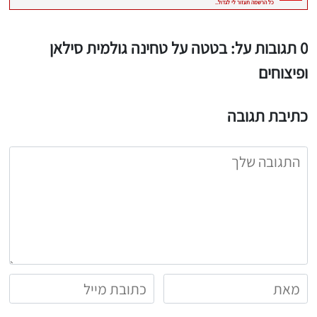
יגו אותי באינסטגרם
הכנתם מתכון שלי? חפשו "Shahar_Hen_Hayokra" באינסטגרם עקבו אחריי עוד היום ותעלו את המתכון שהכנתם לסטורי ואני
0 תגובות על: בטטה על טחינה גולמית סילאן
ופיצוחים
כתיבת תגובה