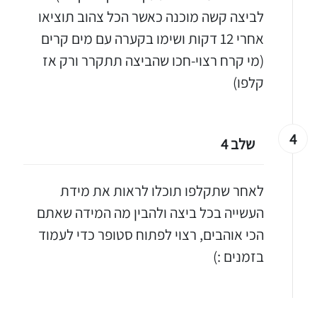
לביצה קשה מוכנה כאשר הכל צהוב תוציאו
אחרי 12 דקות ושימו בקערה עם מים קרים
יגו אותי באינסטגרם
(מי קרח רצוי-חכו שהביצה תתקרר ורק אז
הכנתם מתכון שלי? חפשו "Shahar_Hen_Hayokra" באינסטגרם עקבו אחריי עוד היום ותעלו את המתכון שהכנתם לסטורי ואני
קלפו)
4
שלב 4
לאחר שתקלפו תוכלו לראות את מידת
העשייה בכל ביצה ולהבין מה המידה שאתם
הכי אוהבים, רצוי לפתוח סטופר כדי לעמוד
בזמנים :)