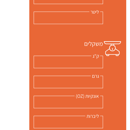
ליטר
משקלים
ק"ג
גרם
אונקיות (OZ)
 שלי "פודיק" כמנויים עוד היום!
י כמנויים ותלחצו על הפעמון תקבלו התראה לטלפון הנייד ברגע שעולה מתכון חדש לערוץ,
ליברות