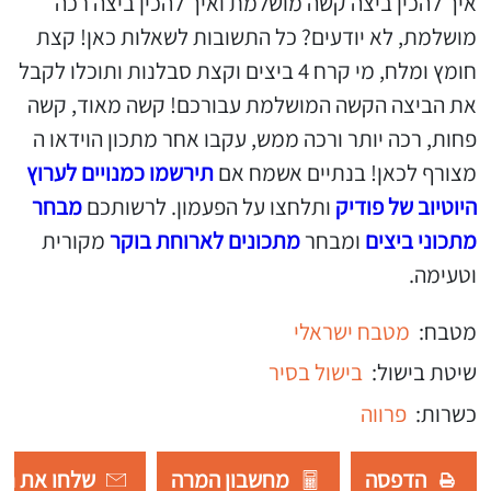
איך להכין ביצה קשה מושלמת ואיך להכין ביצה רכה
מושלמת, לא יודעים? כל התשובות לשאלות כאן! קצת
חומץ ומלח, מי קרח 4 ביצים וקצת סבלנות ותוכלו לקבל
את הביצה הקשה המושלמת עבורכם! קשה מאוד, קשה
פחות, רכה יותר ורכה ממש, עקבו אחר מתכון הוידאו ה
מצורף לכאן! בנתיים אשמח אם
תירשמו כמנויים לערוץ
היוטיוב של פודיק
ותלחצו על הפעמון. לרשותכם
מבחר
מתכוני ביצים
ומבחר
מתכונים לארוחת בוקר
מקורית
וטעימה.
מטבח:
מטבח ישראלי
שיטת בישול:
בישול בסיר
כשרות:
פרווה
הדפסה
מחשבון המרה
שלחו את רש