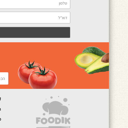
ק
ה
מ