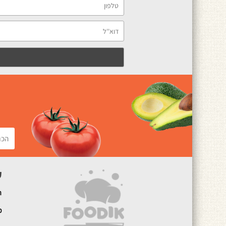
ק
ה
מ