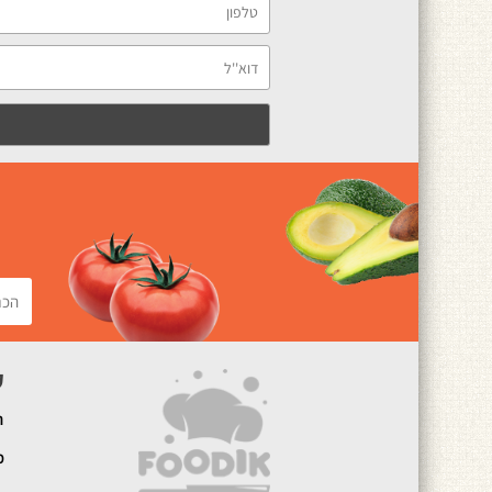
ק
ה
מ