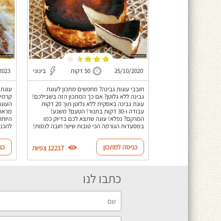
25/10/2020
50 דקות
בינוני
2023
חובבי עוגות גבינה? מחפשים מתכון לעוגת
עוגת 
גבינה ללא גלוטן? אם כך המתכון הזה בשבילכם!
קרמי 
עוגת גבינה באסקית ללא גלוטן תוך 20 דקות
העוגה
עבודה ו-30 דקות בתנור! הטעם? משגע!
מראה 
המרקם? נפלא! עוגה שתצא לכם בדיוק כמו
היותר
במסעדות הגורמה הכי טובות שיש! חובה לנסות!
להכנה
כניסה למתכון
כנ
12217 צפיות
כתבו לנו