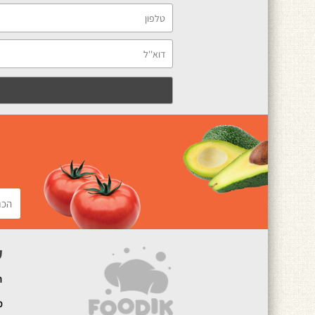
ק
ה
מ