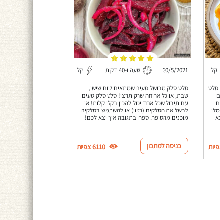
קל
30/5/2021
שעה ו-40 דקות
קל
 סלט
סלט סלק מבושל טעים שמתאים ליום שישי,
ם
שבת, או כל ארוחה שרק תרצו! סלט סלק טעים
ם
עם תיבול שכל אחד יכול להכין בקלי קלות! או
מלו
לבשל את הסלקים (רצוי) או להשתמש בסלקים
א
מוכנים מהסופר. ספרו בתגובה איך יצא לכם!
כניסה למתכון
6110 צפיות