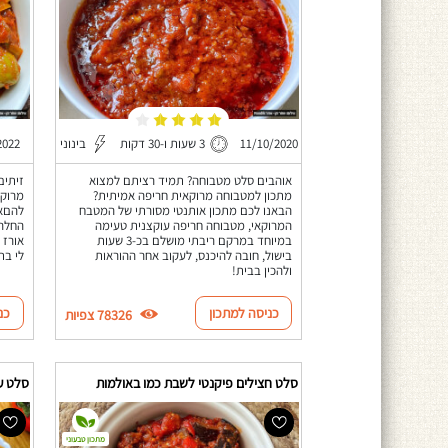
11/10/2020
3 שעות ו-30 דקות
בינוני
2022
אוהבים סלט מטבוחה? תמיד רציתם למצוא
זיתים
מתכון למטבוחה מרוקאית חריפה אמיתית?
מרוקא
הבאנו לכם מתכון אותנטי מסורתי של המטבח
להםא 
המרוקאי, מטבוחה חריפה עוקצנית טעימה
החלה 
במיוחד במרקם ריבתי מושלם בכ-3 שעות
אורז 
בישול, חובה להיכנס, לעקוב אחר ההוראות
לי בת
ולהכין בבית!
כניסה למתכון
כנ
78326 צפיות
סלט חצילים פיקנטי לשבת כמו באולמות
סלט ע
מתכון טבעוני