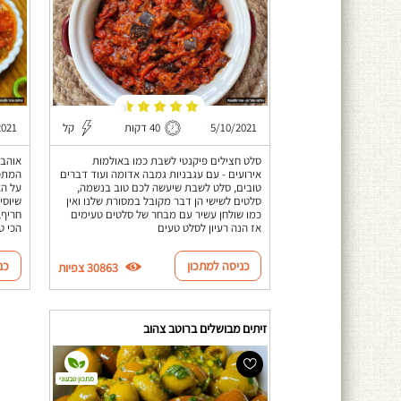
5/10/2021
40 דקות
קל
2021
סלט חצילים פיקנטי לשבת כמו באולמות
אוהבי
אירועים - עם עגבניות גמבה אדומה ועוד דברים
המתכו
טובים, סלט לשבת שיעשה לכם טוב בנשמה,
על הא
סלטים לשישי הן דבר מקובל במסורת שלנו ואין
שיוסי
כמו שולחן עשיר עם מבחר של סלטים טעימים
חריף,
אז הנה רעיון לסלט טעים
הכי ט
כניסה למתכון
כנ
30863 צפיות
זיתים מבושלים ברוטב צהוב
מתכון טבעוני