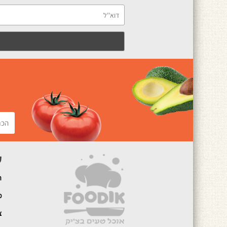
ק
ה
מ
צ