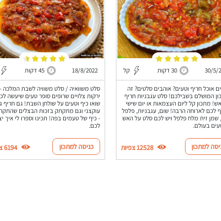
30/5/
30 דקות
קל
18/8/2022
45 דקות
ם אוכל חריף וטעים? אוהבים סלטים? זה
סלט משוואיה / סלט משוויה לשבת המלכה -
ן המושלם בשבילכם! סלט עגבניות חריף
ירקות צלויים שרופים סופר טעים שיעשה לכ
ש! מתכון קל ליום העצמאות או יום שישי
שואו כיף וטעים על שולחן השבת! גם חריף ג
ף לכם לארוחה הרבה! שום, עגבניות, פלפל
עוקצני וגם מתקתק בזכות הבצלים שהתקר
 שמן זית מלח פלפל ויש לכם סלט על האש
- כיף של טעמים בפה! תכינו וספרו לי איך יצ
עים בעולם.
לכם.
יסה למתכון
כניסה למתכון
12528 צפיות
6194 צפיות