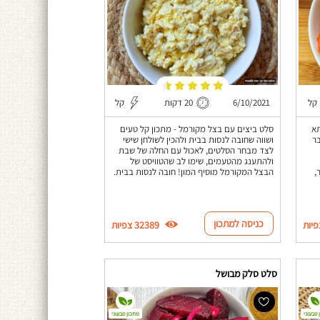
קל
6/10/2021
20 דקות
קל
תא
סלט ביצים עם בצל מקורמל - מתכון קל טעים
ר
ושווה שחובה לנסות בבית ולהכין לשולחן שישי
לצד מבחר הסלטים, לאכול עם החלה של שבת
ולהתענג מהטעמים, שימו לב שהטוויסט של
,
הבצל המקורמל מוסיף המון! חובה לנסות בבית.
כניסה למתכון
32389 צפיות
סלט סלק מבושל
 טבעוני
מתכון טבעוני