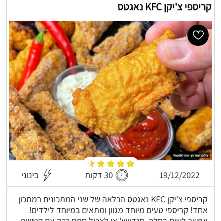
קריספי צ'יקן KFC נאגטס
19/12/2022
30 דקות
בינוני
קריספי צ'יקן KFC נאגטס הכלאה של שני המתכונים במתכון
אחד! קריספי טעים מיוחד מגוון ומתאים במיוחד לילדים!
אפשר לשים בחלה, סנדוויץ' או לאכול סתם ככה עם קטשופ