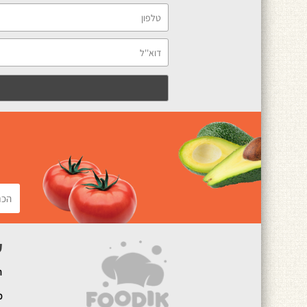
ק
ה
מ