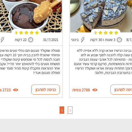
31/7/2021
22 דקות
8/7
3 שעות ו-30 דקות
בינוני
סופלה שוקולד מגנום חם נוזלי טעים מרשים
גבינה הרשיז אוראו קרה ללא אפייה ללא
ומיוחד שתוכלו להכין בבית תוך 
 עוגה קלה להכנה לסוף שבוע או לחג
חובה לנסות לכל מי שמחפש קינוח שוקולדי
ת - מתאימה לכל אוהבי עוגות הגבינה
מושחת וטעים בלי להתאמץ יותר מדיי! עקבו
דות והמושחתות, מרקם קרמי עשיר וטעם
אחר ההוראות ותקבלו קינוח מהיר סופר שווה
דופן! תחתית עוגיות אוראו ושוקולד הרשיז
סופלה מגנום אגדי!
בתערובת הגבינות, חלום!
יסה למתכון
כניסה למתכון
2788 צפיות
2723 צפיות
1
2