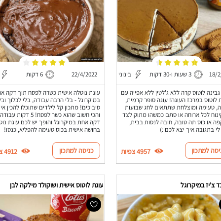
18/2
3 שעות ו-30 דקות
בינוני
22/4/2022
6 דקות
גבינה לוטוס קרה ללא ג'לטין ללא אפייה עם
עוגת נוטלה אישית כשרה לפסח תוך דקה א
ת לוטוס במרכז העוגה! עוגה סופר קרמית,
במיקרוגל - בלי הרבה עבודה, בלי לכלוך ובל
, טעימה ומוצלחת שתתאים לחג שבועות
סיבוכים! מתכון קל לילדים שתוכלו להכין אי
ינוח לכל ארוחה או סתם כמשהו מתוק לצד
והכי חשוב שהוא כשר לפסח! 5 דקות עבודה
פה או כוס תה טובה, חובה לנסות בבית,
דקה אחת במיקרוגל והופך יש לכם עוגת נוט
לי בתגובה איך יצא לכם :)
בחושה אישית בכוס טעימה להפליא, כנסו!
יסה למתכון
כניסה למתכון
4957 צפיות
4912 צפיות
 צ'יז במיקרוגל
עוגת לוטוס אישית ושוקולד מילקה לבן