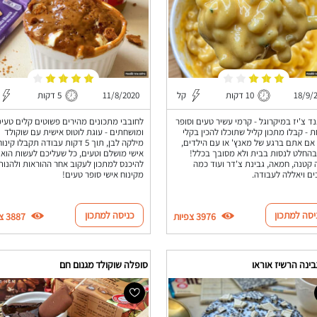
18/9/
10 דקות
קל
11/8/2020
5 דקות
ד צ'יז במיקרוגל - קרמי עשיר טעים וסופר
לחובבי מתכונים מהירים פשוטים קלים טעי
 - קבלו מתכון קליל שתוכלו להכין בקלי
ומושחתים - עוגת לוטוס אישית עם שוקולד
אם אתם ברגע של מאנץ' או עם הילדים,
מילקה לבן, תוך 5 דקות עבודה תקבלו קינו
בהחלט לנסות בבית ולא מסובך בכלל!
אישי מושלם וטעים, כל שעליכם לעשות הוא
קטנה, חמאה, גבינת צ'דר ועוד כמה
להיכנס למתכון לעקוב אחר ההוראות ולהנות
ם ויאללה לעבודה.
מקינוח אישי סופר טעים!
יסה למתכון
כניסה למתכון
3976 צפיות
3887 צפיות
בינה הרשיז אוראו
סופלה שוקולד מגנום חם