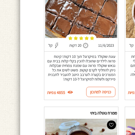
קל
11/6/2023
20 דקות
קל
חת
עוגת שוקולד במיקרוגל תוך 10 דקות! קינוח
י
פרווה לילדים שתוכלו להכין בקלי קלות בבית עם
תם
גנאש שוקולד פרווה עם שמנת צמחית שבקלות
,
ניתן להחליף לקרם קוקוס. פשוט לשים את כל
לה
המצרכים בקערה לערבב היטב להעביר לתבנית
פיירקס ולשלוח למיקרוגל ל-10 דקות!
כניסה למתכון
4855 צפיות
ממרח נוטלה ביתי