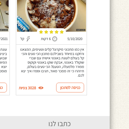
5/10/2020
6 דקות
קל
/2021
אין כמו מתכוני מיקרוגל קלים וטעימים, המצאנו
עוגת 
ורחקנו במיוחד בשבילכם מתכון הכי טעים והכי
ביצים
קל בעולם לעוגת באונטי אישית עם שברי
שבועו
שוקולד באונטי, אבקת שוקו באונטי וקוקוס
המיוח
מפורר מלמעלה, הטעם? הכי טעים בעולם,
יוצא 
תיזהרו כי זה ממכר מאוד, תגיבו וספרו איך יצא
מומס 
לכם.
כניסה למתכון
כנ
3028 צפיות
כתבו לנו