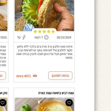
26/10/2024
7 דקות
קל
/2021
פיתה טונה חלבון מ-3 מרכיבים בלבד ללא גלוטן
עוגת 
מקור לחלבון טיל לארוחת בוקר או לארוחת ערב
עוגיו
אחרי אימון חבל על הזמן חובה להכין בבית! שווה
עשירה
ממש!
או כק
כוס ק
ספרו 
כניסה למתכון
כנ
4971 צפיות
עוגת דבש בחושה עוגת כוורת
מק אנד