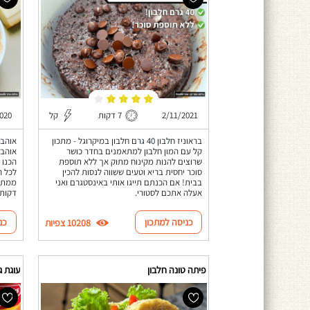
2/11/2021
7 דקות
קל
020
בראוניז חלבון 40 גרם חלבון במיקרוגל - מתכון
אוהבי
קל עם המון חלבון למתאמנים בחדר כושר
אוהבי
שרוצים להנות מקינוח מתוק אך ללא תוספת
הכנו 
סוכר יחסית בריא וטעים ששווה לנסות להכין
לכל ה
בבית! אם הכנתם תייגו אותי באינסטגרם ואני
אעלה אתכם לסטורי.
דקות 
כניסה למתכון
כנ
10208 צפיות
פיתה טונה חלבון
עוגת ג