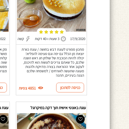
17/9/2020
3 שעות ו-40 דקות
קשה
2022
מתכון מפורט לעוגת דבש בחושה / עוגת כוורת
מק אנ
יוצאת מן הכלל גם יפה וגם טעימה להפליא!
מושחת
יכולה להיות הכוכבת של שולחן חג ראש השנה
קלות 
שלכם, כל שאתם צריכים לעשות הוא להיכנס,
שווה 
לעקוב אחר ההוראות בצורה מדויקת ולהנות
פסטה 
מעוגה שתעשה לאורחים / למשפחה שלכם
מצרכי
הצגה בעיניים, תהנו!
כניסה למתכון
כנ
4851 צפיות
עוגת באונטי אישית תוך דקה במיקרוגל
עוגת ג