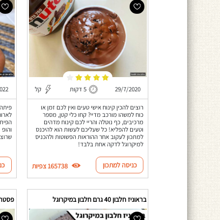
29/7/2020
5 דקות
קל
022
רוצים להכין קינוח אישי טעים ואין לכם זמן או
פיתה 
כוח למשהו מורכב מדיי? קחו כלי קטן, מספר
לארוח
מרכיבים, כף נוטלה והריי לכם קינוח מדהים
הפיתה
וטעים להפליא! כל שעליכם לעשות הוא להיכנס
והופ 
למתכון לעקוב אחר ההוראות הפשוטות ולהכניס
שרוצה
למיקרוגל לדקה אחת בלבד!
כניסה למתכון
כנ
165738 צפיות
בראוניז חלבון 40 גרם חלבון במיקרוגל
פסטה פי