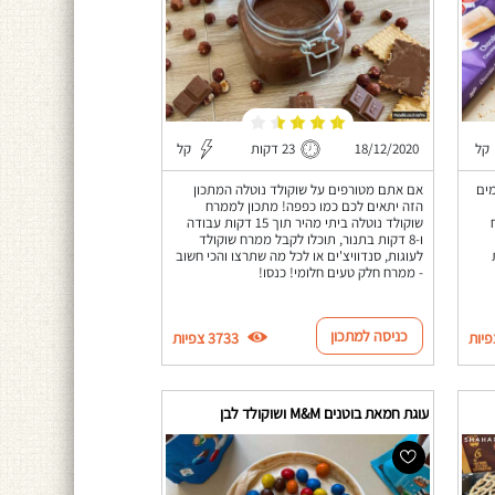
קל
18/12/2020
23 דקות
קל
מים
אם אתם מטורפים על שוקולד נוטלה המתכון
הזה יתאים לכם כמו כפפה! מתכון לממרח
ח
שוקולד נוטלה ביתי מהיר תוך 15 דקות עבודה
ו-8 דקות בתנור, תוכלו לקבל ממרח שוקולד
לעוגות, סנדוויצ'ים או לכל מה שתרצו והכי חשוב
- ממרח חלק טעים חלומי! כנסו!
כניסה למתכון
3733 צפיות
עוגת חמאת בוטנים M&M ושוקולד לבן