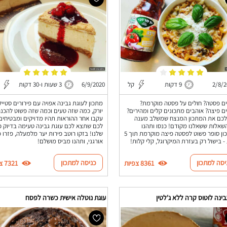
2/8/2
9 דקות
קל
6/9/2020
3 שעות ו-30 דקות
ם פסטה? חולים על פסטה מוקרמת?
מתכון לעוגת גבינה אפויה עם פירורים סטייל 
ם פיצה? אוהבים מתכונים קלים ומהירים?
יורק, כמה שזה טעים וכמה שזה פשוט להכנה
לכם את המתכון המנצח שמשלב מענה
עקבו אחר ההוראות תהיו מדויקים ומבטיחים
שאלות ששאלנו מקודם! כנסו ותהנו
לכם שתצא לכם עוגת גבינה טעימה בדיוק כ
ממתכון סופר פשוט לפסטה פיצה מוקרמת תוך 5
שלנו! בזקו רוטב פירות יער מלמעלה, פזרו 
- בישול רק בעזרת המיקרוגל, קלי קלות!
אורגני, ותהנו מביס מושלם!
יסה למתכון
כניסה למתכון
8361 צפיות
7321 צפיות
בינה לוטוס קרה ללא ג'לטין
עוגת נוטלה אישית כשרה לפסח