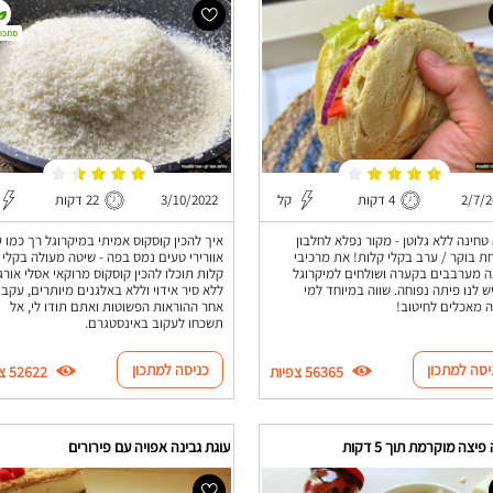
מתכון
2/7/2
4 דקות
קל
3/10/2022
22 דקות
טחינה ללא גלוטן - מקור נפלא לחלבון
איך להכין קוסקוס אמיתי במיקרוגל רך כמו ע
ת בוקר / ערב בקלי קלות! את מרכיבי
אוורירי טעים נמס בפה - שיטה מעולה בקלי
 מערבבים בקערה ושולחים למיקרוגל
קלות תוכלו להכין קוסקוס מרוקאי אסלי אורג
יש לנו פיתה נפוחה. שווה במיוחד למי
ללא סיר אידוי וללא באלגנים מיותרים, עקבו
 מאכלים לחיטוב!
אחר ההוראות הפשוטות ואתם תודו לי, אל
תשכחו לעקוב באינסטגרם.
יסה למתכון
כניסה למתכון
56365 צפיות
52622 צפיות
צה מוקרמת תוך 5 דקות
עוגת גבינה אפויה עם פירורים