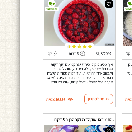
 טבעוני
מתכון טבעוני
קל
31/8/2020
6 דקות
קל
נן
איך מכינים קולי פירות יער קפואים תוך דקות
ספורות! שיטה קלילה ומהירה, שווה להיכנס
ינל
ולעקוב אחר ההוראות, תוך דקות ספורות תקבלו
רוטב פירות יער טעים ברמה אחרת שיוכל לשמש
אתכם לכל מאכל או לכל קינוח, שווה במיוחד!
כניסה למתכון
16556 צפיות
עוגת אוראו ושוקולד מילקה לבן ב-5 דקות