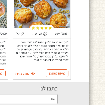
19/4/2023
27 דקות
קל
/2020
לחמניות גבינה חלבון זיתים ללא גלוטן כשר
לחמני
לפסח טעים ממכר ושווה! מושלם ל אירוח בופה
- מתכ
חלבי או סתם ל ארוחת ערב באמצע השבוע עם
לחמני
הילדים או אפילו לכם תוכלו להכין את הלחמניות
כתוספ
ולהתענג עליהן בבוקר! שווה, קל, מהיר, טוסו
החבית
להכין את לחמניות הגבינה האלו!
טעים,
חובה 
כניסה למתכון
כנ
7116 צפיות
כתבו לנו