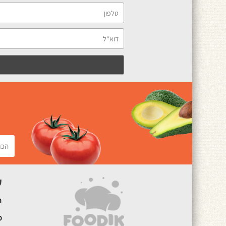
ק
ה
מ