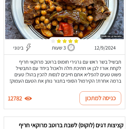
12/9/2024
3 שעות
בינוני
תבשיל בשר ראש עם גרגירי חומוס ברוטב מרוקאי חריף
לקחת אורז לבן או חתיכת חלה ולאכול ביחד עם התבשיל
פשוט טעים להפליא אתם חייבים לנסות להכין בהול! טעים
ברמה אחרת! הקירמול הסופי בתנור נותן את הטעם העמוק!
כניסה למתכון
12782
קציצות דגים (לוקוס) לשבת ברוטב מרוקאי חריף