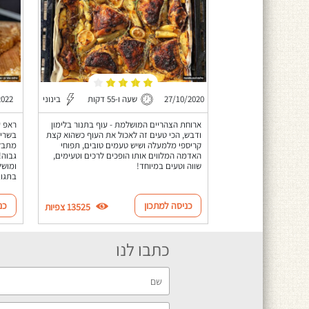
27/10/2020
שעה ו-55 דקות
בינוני
2022
ארוחת הצהריים המושלמת - עוף בתנור בלימון
ראפ ע
ודבש, הכי טעים זה לאכול את העוף כשהוא קצת
בשרי 
קריספי מלמעלה ושיש טעמים טובים, תפוחי
מתבל 
האדמה המלווים אותו הופכים לרכים וטעימים,
גבוה!
שווה וטעים במיוחד!
ומושל
בתגוב
כניסה למתכון
כנ
13525 צפיות
כתבו לנו