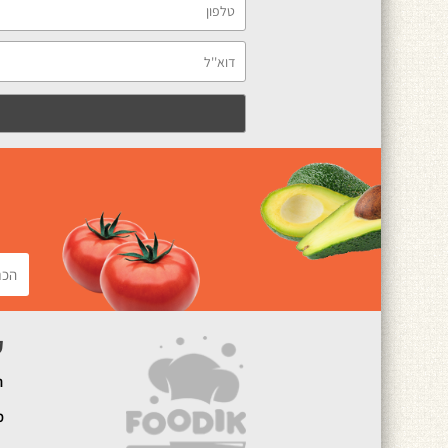
ק
ה
מ