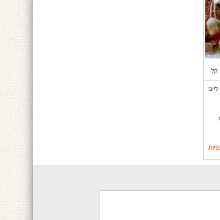
קל
ליום