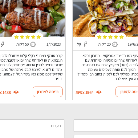
19/6/
20 דקות
קל
1/7/2023
50 דקות
וף כמו בדיינר אמריקאי - מתכון נפלא
קבב טורקי צמחוני בקלי קלות שתוכלו להכין 
לארוחת צהריים טעימה ומיוחדת עם
העצמאות או לארוחת צהריים או לשבת למי
סויה (כשר) שיקפיץ לכם את הטורטייה
שבעד ורוצה להכין ארוחה צמחונית לארוחת
 יהפוך לכם אותה לעסיסים טעימה
צהריים לחג או לשבת קבלו אחלה של מתכון
מת! ממליץ לכם לנסות בחום רב! ספרו לי
שירגיש לכם ממש כמו בשר רגיל, לצמחוניים
ה איך יצא לכם.
בינינו
יסה למתכון
כניסה למתכון
1964 צפיות
1438 צפיות