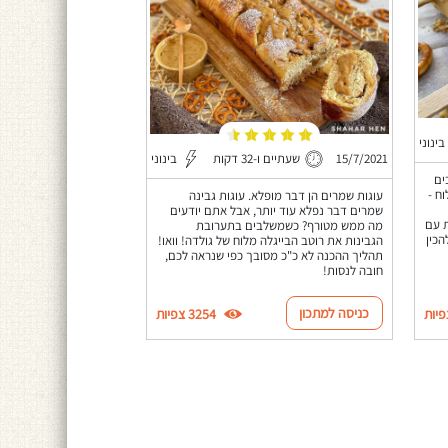
בינוני
15/7/2021
שעתיים ו-32 דקות
בינוני
ח מ-4 מרכיבים
ח -
עוגות שמרים הן דבר מופלא. עוגות גבינה
שמרים דבר נפלא עוד יותר, אבל אתם יודעים
ת עם
מה ממש מטורף? כשמשלבים בתערובת
כין
הגבינות את רוטב הבייגלה מלוח של גולדה! וואו!
תהליך ההכנה לא כ"כ מסובך כפי שנראה לכם,
חובה לנסות!
כניסה למתכון
3254 צפיות