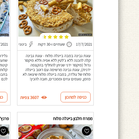
17/7/2021
שעתיים ו-30 דקות
בינוני
/2021
עוגת גבינה במבה בייגלה מלוח - עוגת גבינה
גלידת
קלה להכנה ללא ג'לטין ללא אפיה וללא מיקסר
שתעשה
גדול (מיקסר ידני שניתן להחליף בהקצפה
ידנית), עוגת גבינה מרשימה עם רוטב בייגלה
קלות,
מלוח של גולדה, במבה בייגלה מלוח שיצאה לא
בתבני
מזמן, טעמים עזים וממכרים, חובה להכין!
לכם ג
כניסה למתכון
כנ
3607 צפיות
ממרח חלבון בייגלה מלוח
פרנץ' 