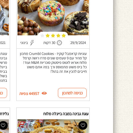
29/9/2024
30 דקות
בינוני
2021
עוגיות קראמבל קוקיז - Crumbl Cookies מתכון
עוגת 
קל מהיר עם 9 טעמים שונים פררו רושה קרמל
גבינה
מלוח אוראו לוטוס פיסטוק סוכריות M&M ועוד!
מרשימ
כל ביס פשוט מתמוסס ורך בפה אתם פשוט
בייגל
חייבים להכין את זה בהול!
בבית,
בשולח
בתגוב
כניסה למתכון
כנ
44957 צפיות
עוגת גבינה במבה בייגלה מלוח
גלידת 