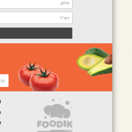
ק
ה
מ