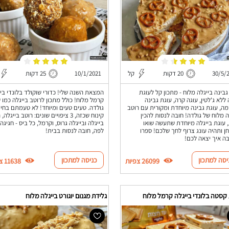
30/5/
20 דקות
קל
10/1/2021
25 דקות
גבינה בייגלה מלוח - מתכון קל לעוגת
המצאת השנה שלי! כדורי שוקולד בלונדי ביי
 ללא ג'לטין, עוגה קרה, עוגת גבינה
קרמל מלוח! כולל מתכון לרוטב בייגלה כמו 
ה, עוגת גבינה מיוחדת ומקורית עם רוטב
גולדה. טעים טעים ומיוחד! לא טעמתם בחיי
ה מלוח של גולדה! חובה לנסות להכין
קינוח שכזה, 3 ציפויים שונים: רוטב בייגלה
 עוגת בייגלה מיוחדת שתעשה שואו
בייגלה ובייגלה גרוס, וקרמל, כל ביס - חגיגה
ן ותהיה עונג צרוף לחך שלכם! ספרו
לפה, חובה לנסות בבית!
ה איך יצאה לכם!
יסה למתכון
כניסה למתכון
26099 צפיות
11638 צפיות
קסטה בלונדי בייגלה קרמל מלוח
גלידת מגנום יוגורט בייגלה מלוח