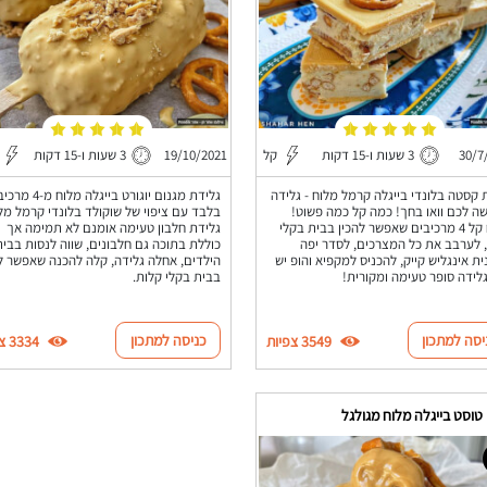
30/7
3 שעות ו-15 דקות
קל
19/10/2021
3 שעות ו-15 דקות
 קסטה בלונדי בייגלה קרמל מלוח - גלידה
גלידת מגנום יוגורט בייגלה מלו
 לכם וואו בחך! כמה קל כמה פשוט!
בלבד עם ציפוי של שוקולד בלונדי קרמל מלו
קינוח קל 4 מרכיבים שאפשר להכין בבית בקלי
גלידת חלבון טעימה אומנם לא תמימה אך
 לערבב את כל המצרכים, לסדר יפה
כוללת בתוכה גם חלבונים, שווה לנסות בבי
ת אינגליש קייק, להכניס למקפיא והופ יש
הילדים, אחלה גלידה, קלה להכנה שאפשר לה
לידה סופר טעימה ומקורית!
בבית בקלי קלות.
יסה למתכון
כניסה למתכון
3549 צפיות
3334 צפיות
טוסט בייגלה מלוח מגולגל