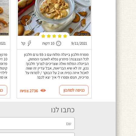
9/11/2021
10 דקות
קל
2021
ממרח חלבון בייגלה מלוח עם כ-93 גרם חלבון
פרנץ'
לכל הצנצנת! פיתרון נפלא לאוהבי המתוק,
10 
הבייגלה המלוח ואלה שצריכים לצרוך חלבון!
פרוסו
נכון, זה לא שיא הבריאות, אבל עדיין זה שווה
קינוח
לאכול איזה כפית או 2 על הבוקר / למרוח על
לילדי
פריכית, תנסו וספרו לי איך יצא לכם!
או סת
כניסה למתכון
כנ
2736 צפיות
כתבו לנו