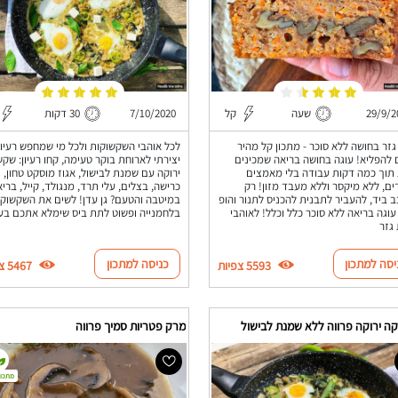
29/9/2
שעה
קל
7/10/2020
30 דקות
גזר בחושה ללא סוכר - מתכון קל מהיר
לכל אוהבי השקשוקות ולכל מי שמחפש רעיון
 להפליא! עוגה בחושה בריאה שמכינים
יצירתי לארוחת בוקר טעימה, קחו רעיון: שק
תוך כמה דקות עבודה בלי מאמצים
ירוקה עם שמנת לבישול, אגוז מוסקט טחון,
ים, ללא מיקסר וללא מעבד מזון! רק
כרישה, בצלים, עלי תרד, מנגולד, קייל, בריא
 ביד, להעביר לתבנית להכניס לתנור והופ
במיטבה והטעם? גן עדן! לשים את השקשוק
עוגה בריאה ללא סוכר כלל וכלל! לאוהבי
בלחמנייה ופשוט לתת ביס שימלא אתכם בעו
 גזר
יסה למתכון
כניסה למתכון
5593 צפיות
5467 צפיות
ה ירוקה פרווה ללא שמנת לבישול
מרק פטריות סמיך פרווה
מתכון