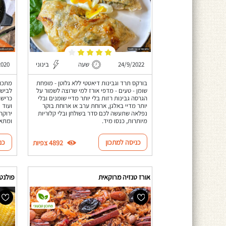
24/9/2022
שעה
בינוני
2020
בורקס תרד וגבינות דיאטטי ללא גלוטן - מופחת
מתכון
שומן - טעים - מדפי אורז למי שרוצה לשמור על
לבישו
הגרסה גבינות רזות בלי יותר מדיי שומנים ובלי
כרישה
יותר מדיי באלגן, ארוחת ערב או ארוחת בוקר
ועוד 
נפלאה שתעשה לכם סדר בשולחן ובלי קלוריות
ירוקה
מיותרות, כנסו מיד.
ומתאי
כניסה למתכון
כנ
4892 צפיות
אורז טנזיה מרוקאית
פולנט
מתכון טבעוני