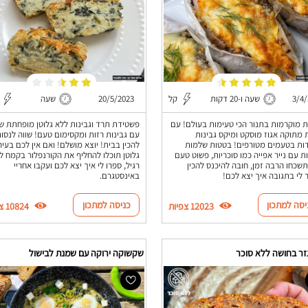
3/4
שעה ו-20 דקות
קל
20/5/2023
שעה
 מוקרמות בתנור הכי טעימות בעולם! עם
פשטידת תרד וגבינות ללא גלוטן מופחתת שו
מתוקה אגוז מוסקט ומיקס גבינות
עם גבינות רזות ומקסימום טעם! שווה לנסו
ות בטעמים מטורפים! בטטות שלמות
להכין בבית! יוצא מושלם! ואם אין לכם בעי
ת עם נייר אפייה כמו סוכריות, פשוט טעם
גלוטן תוכלו להחליף את הקורנפלור בקמח לב
שכחו הרבה זמן, חובה להיכנס להכין
רגיל, ספרו לי איך יצא לכם ועקבו אחריי
 לי בתגובה איך יצא לכם!
באינסטגרם.
יסה למתכון
כניסה למתכון
12023 צפיות
10824 צפיות
זר בחושה ללא סוכר
שקשוקה ירוקה עם שמנת לבישול