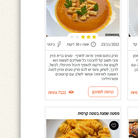
קל
23/11/2022
שעה ו-30 דקות
בינוני
מן
מרק כתום סמיך פרווה לחורף - טעים בריא מזין
ת
והכי חשוב קל להכנה! כל שעליכם לעשות הוא
ה עם
לקצוץ את הירקות להוסיף תיבול מינימלי, לבשל,
ן
לרכך, לטחון, והופ יש לכם מרק טעים ומזין למנה
ראשונה לארוחה! אפשר לשלב עם קרוטונים
ופטרוזיליה!
כניסה למתכון
7121 צפיות
פסטה שמנת בטטה קרמית