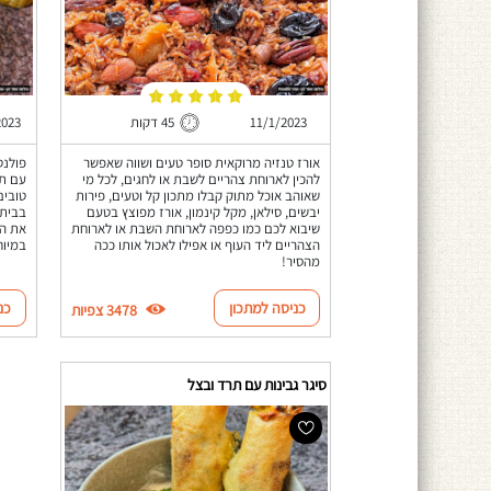
11/1/2023
45 דקות
2023
אורז טנזיה מרוקאית סופר טעים ושווה שאפשר
פולנט
להכין לארוחת צהריים לשבת או לחגים, לכל מי
עם תי
שאוהב אוכל מתוק קבלו מתכון קל וטעים, פירות
טובים
יבשים, סילאן, מקל קינמון, אורז מפוצץ בטעם
בבית!
שיבוא לכם כמו כפפה לארוחת השבת או לארוחת
את הא
הצהריים ליד העוף או אפילו לאכול אותו ככה
במיוח
מהסיר!
כניסה למתכון
כנ
3478 צפיות
סיגר גבינות עם תרד ובצל