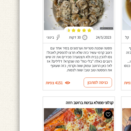
קל
24/5/2023
30 דקות
בינוני
ף
פסטה שמנת פטריות וערמונים בסיר אחד עם
כזה
רוטב קרמי עשיר כזה שלא תרצו להפסיק לאכול!
נסו להכין בבית ולא תצטערו! מכירים את זה שיש
..
רטבים כאלה "בלי כוח" מה שנקרא? דלילים? אז
כנסו
לא! כאן הרוטב עמוק שווה וקרמי, כזה שעוטף
את הפסטה טוב טוב! שווה לנסות.
כניסה למתכון
4151 צפיות
קנלוני ממולא גבינות ברוטב רוזה