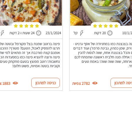
10/1/
20 דקות
קל
23/1/2024
24 שעות ו-2 דקות
ה בצנצנת כמו במחניודה של אסף גרניט -
פיצה ברוטב שמנת בצל מקורמל ובטטה של
רס, שמן כמהין, גבינת פרמז'ן ועוד דברים
תרצו להפסיק לאכול, הטעם? מטורף! ההכנה
 והכל בצנצנת אחת, שווה לנסות להכין
אומנם קצת מורכבת אך זה מתאים למי שח
 אחלה מנה חלבית ראשונה שתפתח לכם
פיצה ורוצה להוציא פיצה כמו במסעדות הכי
רוחה, שווה שווה שווה! באמת טעים
נחשבות! רוטב מפוצץ בטעם מתקתק טעים
ד.
וקוביות בטטה אפויות, פשוט חלום!
יסה למתכון
כניסה למתכון
2782 צפיות
1883 צפיות