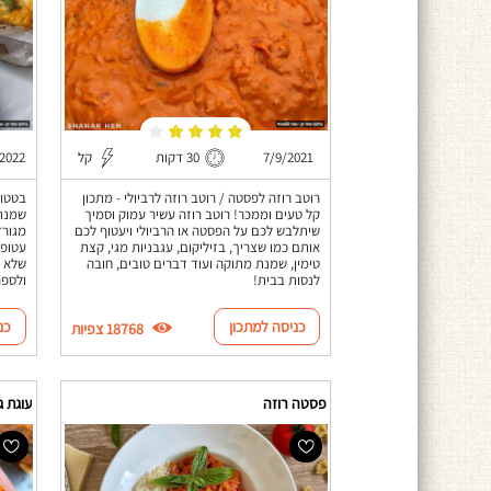
7/9/2021
30 דקות
קל
/2022
רוטב רוזה לפסטה / רוטב רוזה לרביולי - מתכון
בטטות
קל טעים וממכר! רוטב רוזה עשיר עמוק וסמיך
שמנת 
שיתלבש לכם על הפסטה או הרביולי ויעטוף לכם
מגורד
אותם כמו שצריך, בזיליקום, עגבניות מגי, קצת
עטופו
טימין, שמנת מתוקה ועוד דברים טובים, חובה
שלא ת
לנסות בבית!
ולספר
כניסה למתכון
כנ
18768 צפיות
פסטה רוזה
עוגת ג