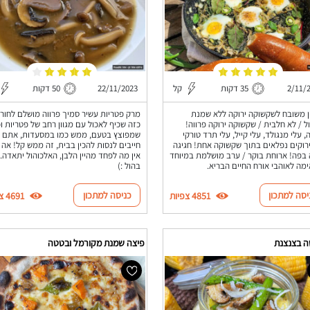
2/11/
35 דקות
קל
22/11/2023
50 דקות
 משובח לשקשוקה ירוקה ללא שמנת
מרק פטריות עשיר סמיך פרווה מושלם לחור
ל / לא חלבית / שקשוקה ירוקה פרווה!
כזה שכיף לאכול עם מגוון רחב של פטריות ו
, עלי מנגולד, עלי קייל, עלי תרד טורקי
שמפוצץ בטעם, ממש כמו במסעדות, אתם
ירוקים נפלאים בתוך שקשוקה אחת! חגיגה
חייבים לנסות להכין בבית, זה ממש קל! אה ו.
 בפה! ארוחת בוקר / ערב מושלמת במיוחד
אין מה לפחד מהיין הלבן, האלכוהול יתאדה. 
מה לאוהבי אורח החיים הבריא.
בהול :)
יסה למתכון
כניסה למתכון
4851 צפיות
4691 צפיות
ה בצנצנת
פיצה שמנת מקורמל ובטטה