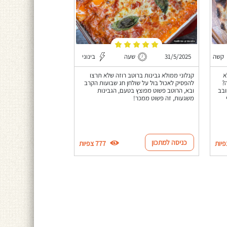
קשה
31/5/2025
שעה
בינוני
א
קנלוני ממולא גבינות ברוטב רוזה שלא תרצו
?
להפסיק לאכול בול על שולחן חג שבועות הקרב
ובב
ובא, הרוטב פשוט מפוצץ בטעם, הגבינות
משגעות, זה פשוט ממכר!
כניסה למתכון
777 צפיות