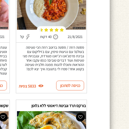
21/8/2021
40 דקות
קל
021
פסטה רוזה / פסטה ברוטב רוזה הכי טעימה
עוגת 
בעולם! עם נגיעות טימין, עם בזיליקום עם
וטעים
גבינת פרמג'אנו רג'יאנו מגורדת, עגבניות מגי
בבית 
טעימות ועוד דברים טובים! כנסו עקבו אחר
מיוחד
ההוראות ותוכלו להנות ממנה חלבית טעימה
לערבב
בקטע אחר! ספרו לי בתגובה איך יצא לכם!
קבלו 
עוגות
כניסה למתכון
כנ
5833 צפיות
בורקס תרד וגבינות דיאטטי ללא גלוטן
שקשוק