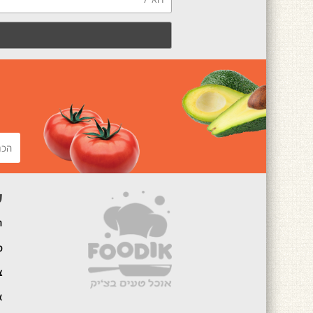
ק
ה
מ
צ
א