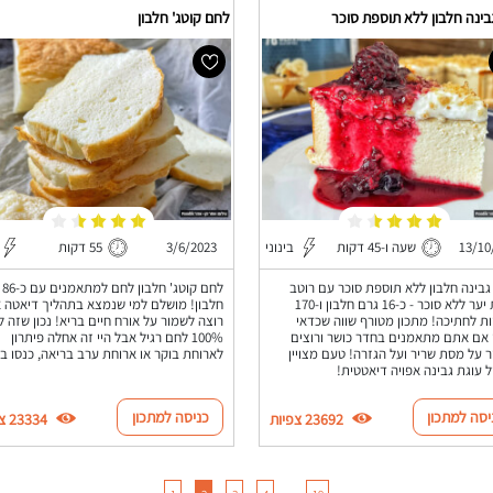
בינה חלבון ללא תוספת סוכר
לחם קוטג' חלבון
13/10
שעה ו-45 דקות
בינוני
3/6/2023
55 דקות
גבינה חלבון ללא תוספת סוכר עם רוטב
לחם ק
פירות יער ללא סוכר - כ-16 גרם חלבון ו-170
חלבון! מושלם למי שנמצא בתהליך דיאטה א
ות לחתיכה! מתכון מטורף שווה שכדאי
רוצה לשמור על אורח חיים בריא! נכון שזה ל
 אם אתם מתאמנים בחדר כושר ורוצים
100% לחם רגיל אבל היי זה אחלה פיתרון
 על מסת שריר ועל הגזרה! טעם מצויין
לארוחת בוקר או ארוחת ערב בריאה, כנסו בה
 עוגת גבינה אפויה דיאטטית!
יסה למתכון
כניסה למתכון
23692 צפיות
23334 צפיות
…