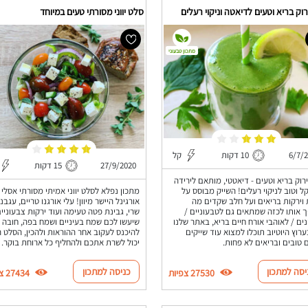
רוק בריא וטעים לדיאטה וניקוי רעלים
סלט יווני מסורתי טעים במיוחד
מתכון טבעוני
6/7/
10 דקות
קל
27/9/2020
15 דקות
ירוק בריא וטעים - דיאטטי, מותאם לירידה
 וטוב לניקוי רעלים! השייק מבוסס על
מתכון נפלא לסלט יווני אמיתי מסורתי אסלי
 וירקות בריאים ועל חלב שקדים מה
אורגינל היישר מיוון! עלי אורגנו טריים, עגבני
 אותו לכזה שמתאים גם לטבעוניים /
שרי, גבינת פטה טעימה ועוד ירקות צבעוניי
ים / לאוהבי אורח חיים בריא, באתר שלנו
שיעשו לכם שמח בעיניים ושמח בפה, חובה
ערוץ היוטיוב תוכלו למצוא עוד שייקים
להיכנס לעקוב אחר ההוראות ולהכין, הסלט 
ם טובים ובריאים לא פחות.
יכול לשרת אתכם ולהחליף כל ארוחת בוקר.
יסה למתכון
כניסה למתכון
27530 צפיות
27434 צפיות