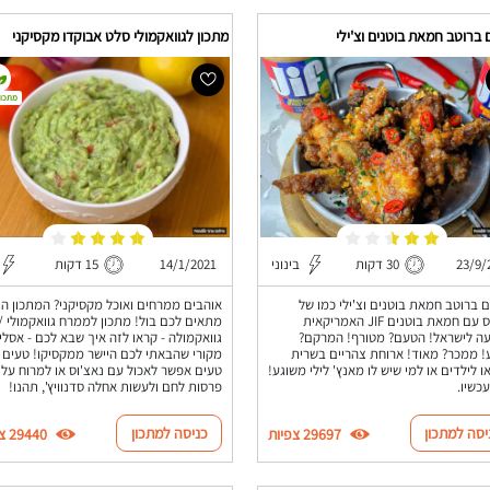
 ברוטב חמאת בוטנים וצ'ילי
מתכון לגוואקמולי סלט אבוקדו מקסיקני
מתכון
23/9/
30 דקות
בינוני
14/1/2021
15 דקות
ם ברוטב חמאת בוטנים וצ'ילי כמו של
אוהבים ממרחים ואוכל מקסיקני? המתכון הז
יומנגס עם חמאת בוטנים JIF האמריקאית
מתאים לכם בול! מתכון לממרח גוואקמולי /
ה לישראל! הטעם? מטורף! המרקם?
גוואקמולה - קראו לזה איך שבא לכם - אסלי
 ממכר? מאוד! ארוחת צהריים בשרית
מקורי שהבאתי לכם היישר ממקסיקו! טעים
ו לילדים או למי שיש לו מאנץ' לילי משוגע!
טעים אפשר לאכול עם נאצ'וס או למרוח על
עכשיו.
פרסות לחם ולעשות אחלה סדנוויץ', תהנו!
יסה למתכון
כניסה למתכון
29697 צפיות
29440 צפיות