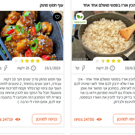
הכין אורז בסמטי מושלם אחד אחד
עוף חמוץ מתוק
מתכון טבעוני
10/6/
25 דקות
קל
15/1/2023
25 דקות
בי
הכין אורז בסמטי מושלם אחד אחד - איך
עוף חמוץ מתוק פריך טעים תוך 10 דקות
 אורז שלא ידבק לכם אחד לשני שיהיה לכם
עבודה, רוטב טעים במיוחד, 2 טיגונים לחזה
 לארוחה, במתכון אני מתאר את אופן
העוף עם ציפוי קורנפלור וקמח לפריכות שיא
 ותוכלו גם להנות מסרטון וידאו בו אני
והטעם? חבל על הזמן! נסו להכין ארוחת צהר
 בדיוק כיצד להכין את האורז הבסמטי,
בשרית לפי המתכון הזה ותכתבו לי בתגובה 
להיכנס ולבדוק.
יצא לכם, אתם תודו לי הרבה :)
יסה למתכון
כניסה למתכון
24750 צפיות
24719 צפיות