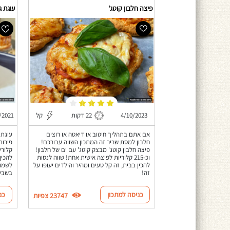
פיצה חלבון קוטג'
עוגת ג
4/10/2023
22 דקות
קל
/2021
אם אתם בתהליך חיטוב או דיאטה או רוצים
עוגת 
חלבון למסת שריר זה המתכון השווה עבורכם!
פיצה חלבון קוטג' מבצק קוטג' עם ים של חלבון!
קלורי
וכ-215 קלוריות לפיצה אישית אחת! שווה לנסות
להכין
להכין בבית, זה קל טעים ומהיר והילדים יעופו על
לשמור
זה!
בשביל
כניסה למתכון
כנ
23747 צפיות