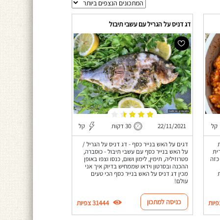
דג דניס על הגריל עם עשבי תיבול
קל
22/11/2021
30 דקות
קל
דגים על האש בנייר כסף - דג דניס על הגריל /
שרית
על האש בנייר כסף עם עשבי תיבול - כוסברה,
כזה
פטרוזיליה, תימין, לימון ושום, כנסו וצפו באופן
ההכנה ובסרטון וידאו שממחיש בדיוק איך אני
מכין דג דניס על האש בנייר כסף הכי טעים
עולם!
כניסה למתכון
31444 צפיות