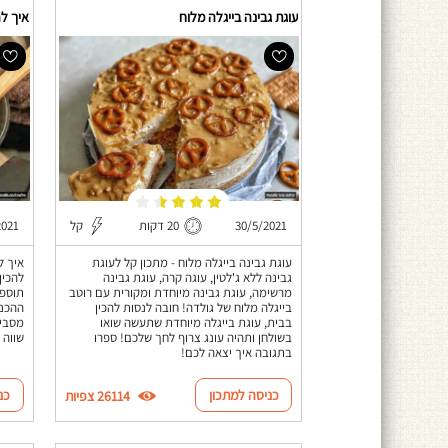
עוגת גבינה בייגלה מלוח
איך ל
30/5/2021
20 דקות
קל
2021
עוגת גבינה בייגלה מלוח - מתכון קל לעוגת
איך ל
גבינה ללא ג'לטין, עוגה קרה, עוגת גבינה
להכין
מרשימה, עוגת גבינה מיוחדת ומקורית עם רוטב
תוספת
בייגלה מלוח של גולדה! חובה לנסות להכין
ההכנה
בבית, עוגת בייגלה מיוחדת שתעשה שואו
מסביר
בשולחן ותהיה עונג צרוף לחך שלכם! ספרו
שווה 
בתגובה איך יצאה לכם!
כניסה למתכון
כנ
26114 צפיות