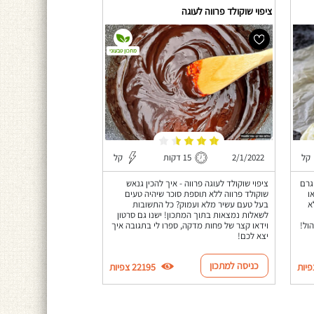
ציפוי שוקולד פרווה לעוגה
מתכון טבעוני
קל
2/1/2022
15 דקות
קל
וטג' חלבון לחם למתאמנים עם כ-86 גרם
ציפוי שוקולד לעוגה פרווה - איך להכין גנאש
ו
שוקולד פרווה ללא תוספת סוכר שיהיה טעים
א
בעל טעם עשיר מלא ועמוק? כל התשובות
לשאלות נמצאות בתוך המתכון! ישנו גם סרטון
ול!
וידאו קצר של פחות מדקה, ספרו לי בתגובה איך
יצא לכם!
כניסה למתכון
22195 צפיות