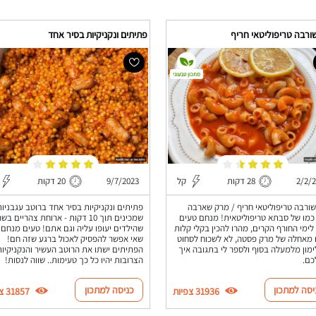
ורבה טריפוליטאי חריף
פתיתים ונקניקיות בסיר אחד
מתכון טבעוני
2/2/
28 דקות
קל
9/7/2023
20 דקות
ורבה טריפוליטאי חריף / מרק שארבה
פתיתים ונקניקיות בסיר אחד ברוטב עגבניות
כמו של סבתא טריפוליטאית! מנחם טעים
שמכינים תוך 10 דקות - ארוחת צהריים ב
 לימי החורף הקרים, מהרו להכין בקלי קלות
שהילדים יעופו עליה וגם אתם! טעים מנחם 
 מאחלה של מרק פסטה, לא לשכוח לסחוט
שאי אפשר להפסיק לאכול ברגע שזה חם!
ימון מלמעלה בסוף ולספר לי בתגובה איך
הפתיתים ישתו את הרוטב העשיר והנקניקיות
כם.
הצרובות יהיו כל כך טעימות.. שווה לנסות!
יסה למתכון
כניסה למתכון
31936 צפיות
31857 צפיות