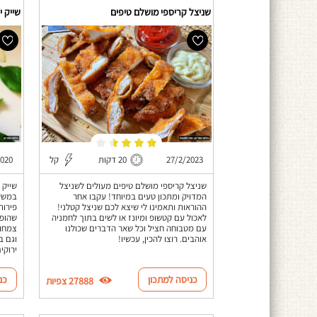
שניצל קריספי מושלם טיפים
שייק י
27/2/2023
20 דקות
קל
2020
שניצל קריספי מושלם טיפים מעולים לשניצל
שייק 
המדויק ומתכון טעים במיוחד! עקבו אחר
במשקל
ההוראות ותאמינו לי שיצא לכם שניצל קטלני!
פירות
לאכול עם קטשופ ומיונז או לשים בתוך לחמניה
שהופך
עם מטבוחה חציל וכל שאר הדברים שכולנו
צמחונ
אוהבים. רוצו להכין, עכשיו!
וגם ב
ירוקי
כניסה למתכון
כנ
27888 צפיות