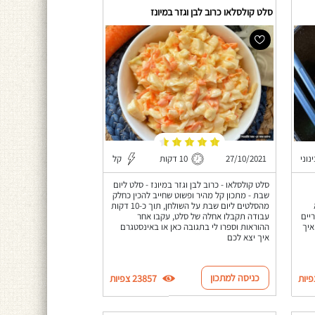
סלט קולסלאו כרוב לבן וגזר במיונז
נוני
27/10/2021
10 דקות
קל
סלט קולסלאו - כרוב לבן וגזר במיונז - סלט ליום
שבת - מתכון קל מהיר ופשוט שחייב להכין כחלק
מהסלטים ליום שבת על השולחן, תוך כ-10 דקות
יים
עבודה תקבלו אחלה של סלט, עקבו אחר
איך
ההוראות וספרו לי בתגובה כאן או באינסטגרם
איך יצא לכם
כניסה למתכון
23857 צפיות