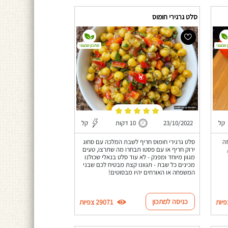
סלט גרגירי חומוס
 טבעוני
מתכון טבעוני
קל
23/10/2022
10 דקות
קל
ה
סלט גרגירי חומוס חריף לשבת המלכה עם סחוג
ירוק חריף או עם פסטו תבחרו מה שתרצו, טעים
מגוון מיוחד ומפנק - לא עוד סלט בנאלי שכולנו
מכינים כל שבת - תגוונו קצת מבטיח לכם שבני
המשפחה או האורחים יהיו מבסוטים!
כניסה למתכון
29071 צפיות