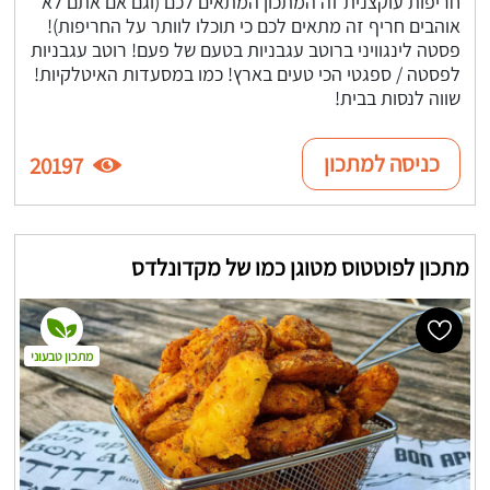
חריפות עוקצנית זה המתכון המתאים לכם (וגם אם אתם לא
אוהבים חריף זה מתאים לכם כי תוכלו לוותר על החריפות)!
פסטה לינגוויני ברוטב עגבניות בטעם של פעם! רוטב עגבניות
לפסטה / ספגטי הכי טעים בארץ! כמו במסעדות האיטלקיות!
שווה לנסות בבית!
כניסה למתכון
20197
מתכון לפוטטוס מטוגן כמו של מקדונלדס
מתכון טבעוני