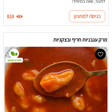
לתנור, שווה במיוחד!
כניסה למתכון
818
מרק עגבניות חריף ובצקניות
מתכון טבעוני