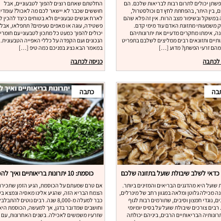
פשתן יכולים לתרום רבות לבריאות שלכם. הם
החלטתם שאתם רוצים להפוך לטבעוניים, אבל
ם, בין היתר, בהפחתת לחץ דם וכולסטרול,
חוששים שכבר לא יישאר לכם מה לאכול? עומדי
 במשקל ובשיפור מצב הרוח. אין זה פלא שהם
לארח אנשים טבעוניים ולא בטוחים כיצד להכין 
ק משמעותי מתזונת האדם עוד מימי קדם.
פשטידה, עוגה או מאפים טעימים? תתפלאו, אבל
ה, אימתו מחקרים מדעיים את יתרונותיהם
יכולים להפוך כמעט כל מתכון לטבעוני עם חומרי
תיים ותזונאים רבים ממליצים לשלבם בתפריט
הנכונים ועם הקפדה על כללי האפייה הטבעונית.
 מהם זרעי הפשתן? מדוע […]
במאמר הבא נציג בפניכם כמה טיפ […]
 לכתבה
כניסה לכתבה
בה
כתבה
כדאי לשלב שיבולת שועל בתזונה שלכם
כוסמת: 10 יתרונות בריאותיים ואיך להכין
 שועל היא מהדגנים הבריאים והמזינים ביותר.
אם טרם שמעתם על הכוסמת, הגיע הזמן שתכירו
נה מכילה גלוטן ומלאה במגוון רחב של מינרלים,
הצמח הבריא הזה, שהגיע אלינו מאסיה ונמצא ב
ים, נוגדי חמצון וסיבים, שתורמים רבות לגוף
כבר למעלה מ-8,000 שנה. רבים נוטים להתבלב
 רבים צורכים שיבולת שועל על בסיס יומיומי
וחושבים שמדובר בדגן, אך למעשה, הכוסמת היא
רונותיה הבריאותיים הרבים, ביניהם יכולתה
שזרעיו משמשים לאכילה. בשנים האחרונות, עם ע