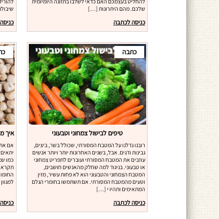
להחליט בעצמכם האם כדאי לשלבו בתזונה היומיומית
להוריד
שלכם. מהם היתרונות […]
שיבולת
כניסה לכתבה
כניסה
כתבה
כת
טיפים לבישול צמחוני וטבעוני
רובנו גדלנו על המטבח המסורתי, שכולל בשר, ביצים,
אם אתם
גבינות ודגים. אבל, בשנים האחרונות יותר ויותר אנשים
יתאים 
עוזבים את המטבח המסורתי ועוברים לתפריט צמחוני
כמו שצ
או טבעוני. בניגוד למה שחלק מהאנשים חושבים,
תקראו 
המטבח הצמחוני והטבעוני הוא לא פחות עשיר, מזין
החומוס
וטעים מהמטבח המסורתי. אם תשתמשו בחומרי הגלם
למגוון
המתאימים ותהיו י […]
כניסה לכתבה
כניסה