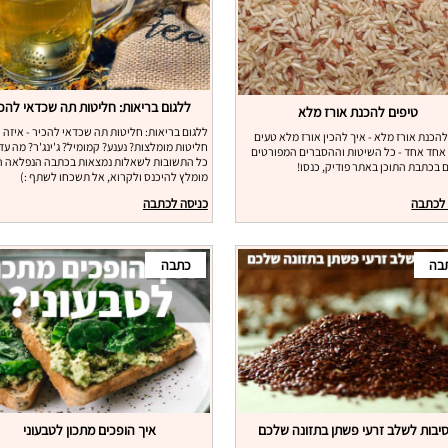
ללגום בריאות: חליטות תה שכדאי להכ
טיפים להכנת אורז מלא
ללגום בריאות: חליטות תה שכדאי להכיר - איזה
להכנת אורז מלא - איך להכין אורז מלא טעים
חליטות מומלצות? נענע? קמומיל? ג'ינג'ר? מה עד
אחד אחד - כל השיטות וההסברים המפורטים
כל התשובות לשאלות נמצאות בכתבה הנפלאה הז
 בכתבת התוכן באתר פודיק, כנסו!
מומלץ להיכנס ולקרוא, אל תשכחו לשתף :)
 לכתבה
כניסה לכתבה
בה
כתבה
איך הופכים מתכון לטבעוני