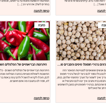
 רמות סוכר בדם. קיימים עשרות זנים של
המודעות להשפעת מזונות על בריאותנו, אנשים ר
 שועל […]
בוחרים לשלב את זרעי הכ […]
 לכתבה
כניסה לכתבה
בה
כתבה
איך מכינים גרגירי חומוס? טיפים והסברים טובים
היתרונות הבריאותיים של הפלפלים השו
 אנשים ששואפים למצויינות המאמר הזה
היתרונות הבריאותיים של הפלפלים השונים - כל
לכם בול! נספר לכם כיצד לבשל גרגירי חומוס
התשובות לשאלות מצויות בכתבה הנפלאה שכתב
ריך ואיך לשמור על הערך התזונתי שלהם, כנסו,
לכם, תוכלו לקרוא להשכיל ולהבין מה באמת ברי
תנסו בבית ותגיבו איך יצא לכם התבשיל או
לא, ספרו לנו בתגובה מה אתם חושבים.
 שהכנתם. בגרגירי חומוס ניתן כמובן להשתמש
 רחב של מאכלים!
 לכתבה
כניסה לכתבה