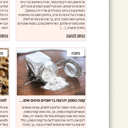
ארטישוק הוא ירק מזין מאד, שהיה בשימוש כבר בימי
זרעי ה
היוונים והרומאים. הוא מכיל מגוון ויטמינים ומינרלים,
מסייעי
המסייעים בין היתר בתהליכים של ירידה במשקל,
בירידה
בשמירה על איכות הראייה, בחיזוק המערכת החיסונית
היו חל
ובאיזון רמות הסוכר בדם, כך שרבים בוחרים לשלב
לאחרונ
אותו בתפריט שלהם. הארטישוק מככב במנות שמכינים
הבריאו
בחורף ובאביב, […]
היומי.
כניסה לכתבה
כניסה
כתבה
כת
קמח כוסמין: יתרונות בריאותיים וטיפים שימושיים
למה 
בימינו, מדפי הסופר מלאים בלחמים, עוגיות ומאפים
שיבולת
העשויים מקמח כוסמין. אך, מהו אותו קמח כוסמין
היא אי
ובמה הוא שונה מקמחים אחרים? במאמר זה, נספר
וויטמינ
לכם את כל מה שרציתם לדעת על קמח כוסמין, כולל
ולנפש.
יתרונות בריאותיים וטיפים לאפייה נכונה. כך, תוכלו
בשל ית