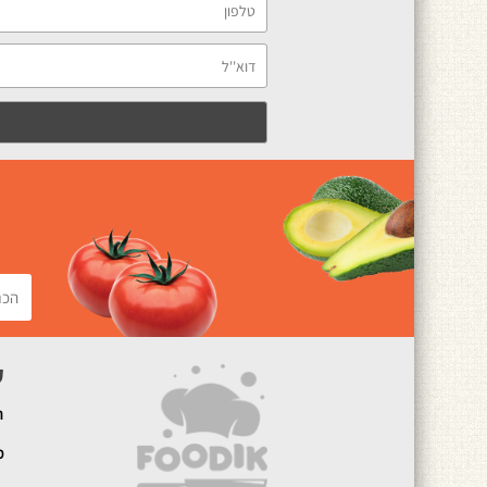
ק
ה
מ