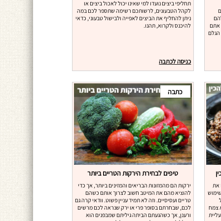
תחליפי ביצים נועדו למי שאינו יכול לאכול ביצים או
ם
לקהל הטבעונים, לרשותכם רשימה שתספר לכם במה
להם
ניתן להחליף את הביצים לאפייה ולבישול טבעוני, כדאי
 אתם
להיכנס ולקרוא, תהנו.
 הגלם
כניסה לכתבה
כתבה
טיפים לבחירת הירקות הטריים ביותר
 את
ירקות הם מהמזונות הבריאים והמזינים ביותר, אך כדי
שימוש
להוציא מהם את המיטב חשוב לצרוך אותם כשהם
ל
טריים ועסיסיים. וזה לא תמיד עניין פשוט. וודאי קרה גם
 צמח
לכם, שבחרתם בסופר פרי או ירק שנראה לכם מרשים
ליית
ורענן, אך כשהגעתם הביתה גיליתם שמבפנים הוא