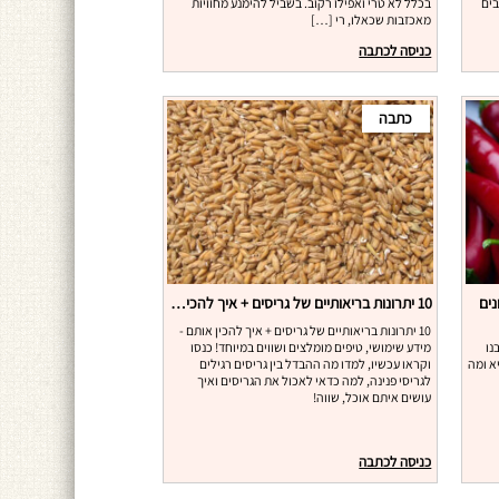
בים
בכלל לא טרי ואפילו רקוב. בשביל להימנע מחוויות
מאכזבות שכאלו, רי […]
כניסה לכתבה
כתבה
נים
10 יתרונות בריאותיים של גריסים + איך להכין אותם
10 יתרונות בריאותיים של גריסים + איך להכין אותם -
נו
מידע שימושי, טיפים מומלצים ושווים במיוחד! כנסו
א ומה
וקראו עכשיו, למדו מה ההבדל בין גריסים רגילים
לגריסי פנינה, למה כדאי לאכול את הגריסים ואיך
עושים איתם אוכל, שווה!
כניסה לכתבה